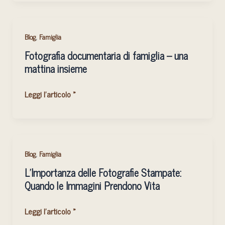
la
Fotografia
Fotografia
Documentaria:
,
Blog
Famiglia
documentaria
Consigli
Fotografia documentaria di famiglia – una
di
da
mattina insieme
famiglia
una
–
Fotografa
Leggi l'articolo »
una
in
mattina
Sardegna
insieme
L’Importanza
,
Blog
Famiglia
delle
L’Importanza delle Fotografie Stampate:
Fotografie
Quando le Immagini Prendono Vita
Stampate:
Quando
Leggi l'articolo »
le