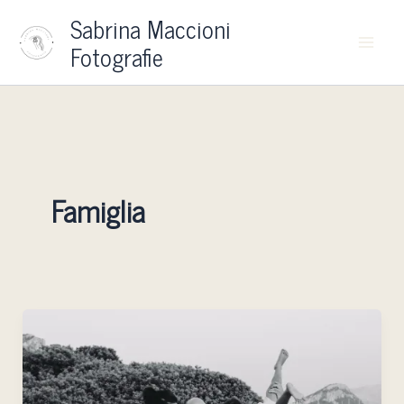
Vai
Sabrina Maccioni
al
Fotografie
contenuto
Famiglia
La
Fotografia
di
Famiglia