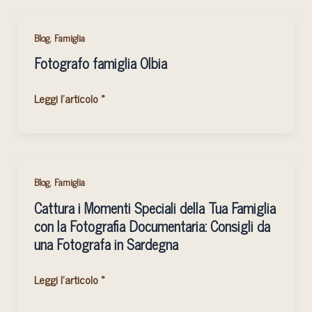
Fotografo
,
Blog
Famiglia
famiglia
Fotografo famiglia Olbia
Olbia
Leggi l'articolo »
Cattura
,
Blog
Famiglia
i
Cattura i Momenti Speciali della Tua Famiglia
Momenti
con la Fotografia Documentaria: Consigli da
Speciali
una Fotografa in Sardegna
della
Tua
Leggi l'articolo »
Famiglia
con