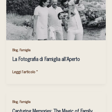
all’Aperto
,
Blog
Famiglia
La Fotografia di Famiglia all’Aperto
Leggi l'articolo »
Capturing
,
Blog
Famiglia
Memories:
Capturing Memories: The Magic of Family