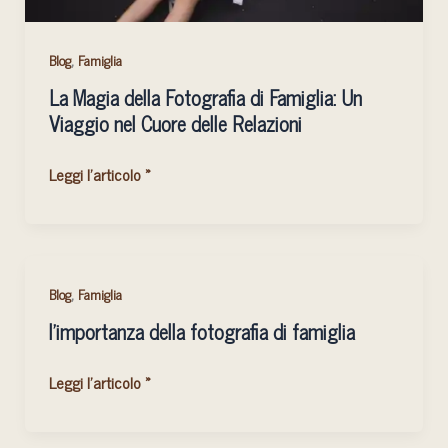
Cuore
delle
Relazioni
,
Blog
Famiglia
La Magia della Fotografia di Famiglia: Un
Viaggio nel Cuore delle Relazioni
Leggi l'articolo »
l’importanza
,
Blog
Famiglia
della
l’importanza della fotografia di famiglia
fotografia
di
Leggi l'articolo »
famiglia