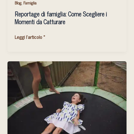
,
Blog
Famiglia
Reportage di famiglia: Come Scegliere i
Momenti da Catturare
Leggi l'articolo »
La
Magia
della
Fotografia
di
Famiglia:
Un
Viaggio
nel