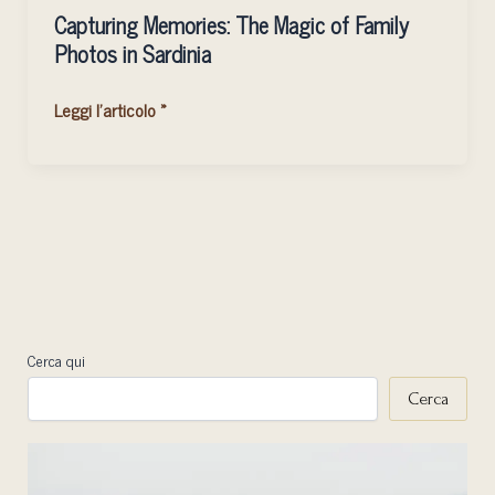
Memories:
Capturing Memories: The Magic of Family
The
Photos in Sardinia
Magic
of
Leggi l'articolo »
Family
Photos
in
Sardinia
Cerca qui
Cerca