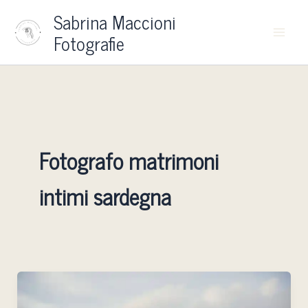
Vai
Sabrina Maccioni
al
Fotografie
contenuto
Fotografo matrimoni
intimi sardegna
Fotografo
matrimonio