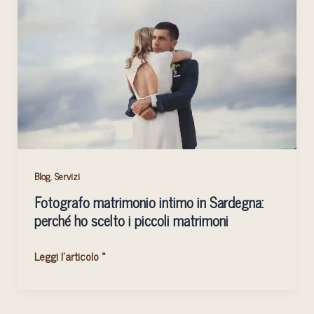
intimo
in
Sardegna:
perché
ho
scelto
i
piccoli
matrimoni
,
Blog
Servizi
Fotografo matrimonio intimo in Sardegna:
perché ho scelto i piccoli matrimoni
Leggi l'articolo »