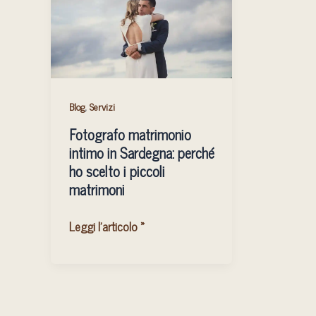
intimo
in
Sardegna:
perché
ho
scelto
,
Blog
Servizi
i
Fotografo matrimonio
piccoli
intimo in Sardegna: perché
matrimoni
ho scelto i piccoli
matrimoni
Leggi l'articolo »