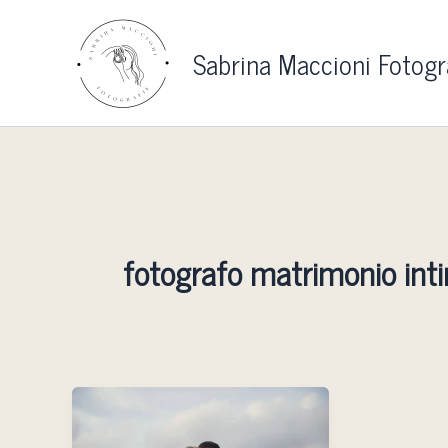
Vai
al
Sabrina Maccioni Fotogr
contenuto
fotografo matrimonio int
Fotografo
matrimonio