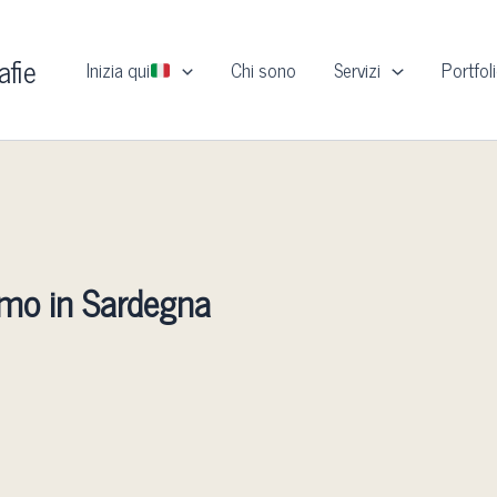
afie
Inizia qui
Chi sono
Servizi
Portfol
imo in Sardegna