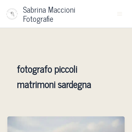
Vai
Sabrina Maccioni
al
Fotografie
contenuto
fotografo piccoli
matrimoni sardegna
Fotografo
matrimonio