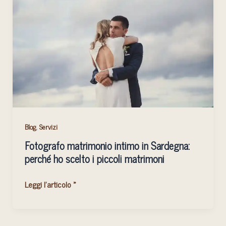
intimo
in
Sardegna:
perché
ho
scelto
i
piccoli
matrimoni
,
Blog
Servizi
Fotografo matrimonio intimo in Sardegna:
perché ho scelto i piccoli matrimoni
Leggi l'articolo »