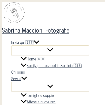
Vai
Servizio
al
Fotografico
contenuto
di
Branding:
Sabrina Maccioni Fotografie
Come
Raccontare
Inizia qui 🇮🇹
la
Tua
Storia
Home 🇬🇧
Visiva
Family photoshoot in Sardinia 🇬🇧
Chi sono
Servizi
Famiglia e coppie
Attese e nuovi inizi