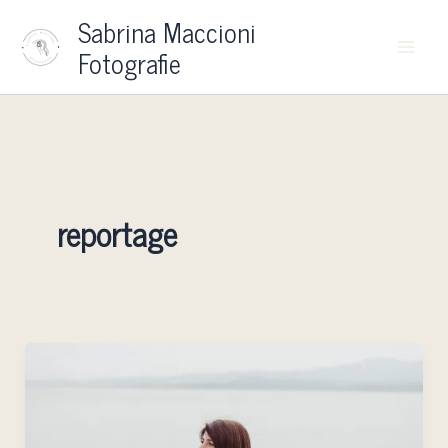
Vai
Sabrina Maccioni
al
Fotografie
contenuto
reportage
Fotografa
Sardegna:
perché
ho