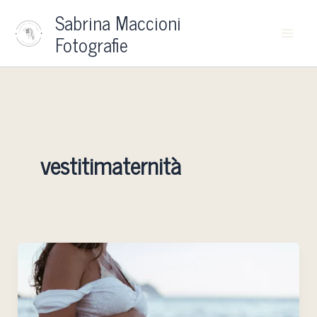
Vai
Sabrina Maccioni
al
Fotografie
contenuto
vestitimaternità
Servizio
fotografico
maternità,
come