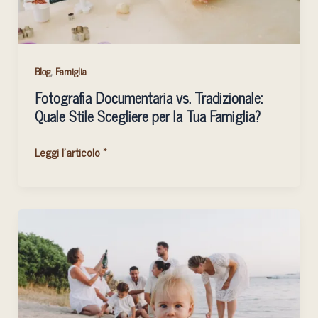
la
Tua
Famiglia?
,
Blog
Famiglia
Fotografia Documentaria vs. Tradizionale:
Quale Stile Scegliere per la Tua Famiglia?
Leggi l'articolo »
Fotografia
di
famiglia
a
Golfo
Aranci: