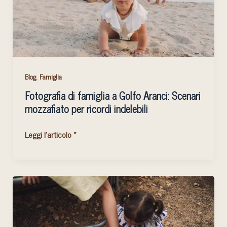
Scenari
mozzafiato
per
ricordi
indelebili
,
Blog
Famiglia
Fotografia di famiglia a Golfo Aranci: Scenari
mozzafiato per ricordi indelebili
Leggi l'articolo »
Il
momento
perfetto
per