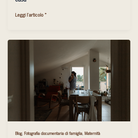
fare
un
Leggi l'articolo »
servizio
fotografico
a
casa
Servizio
fotografico
newborn:
ti
racconto
un
documentario
che
ho
realizzato
,
,
Blog
Fotografia documentaria di famiglia
Maternità