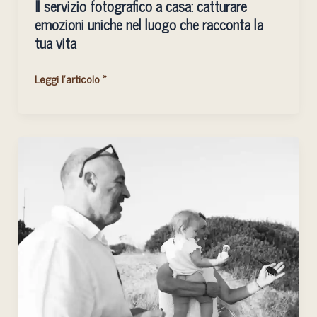
Il servizio fotografico a casa: catturare
tua
emozioni uniche nel luogo che racconta la
vita
tua vita
Leggi l'articolo »
Idee
regalo
per
la
festa
dei
nonni
2024:
Mini
sessioni