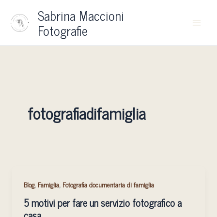
Vai
Sabrina Maccioni
al
Fotografie
contenuto
fotografiadifamiglia
5
,
,
Blog
Famiglia
Fotografia documentaria di famiglia
motivi
5 motivi per fare un servizio fotografico a
per
casa