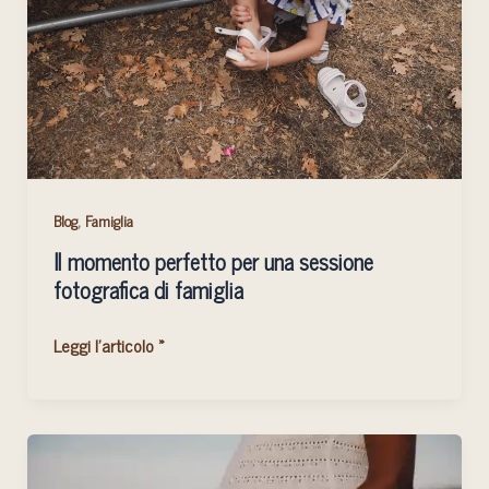
una
sessione
fotografica
di
famiglia
,
Blog
Famiglia
Il momento perfetto per una sessione
fotografica di famiglia
Leggi l'articolo »
Servizi
Fotografici