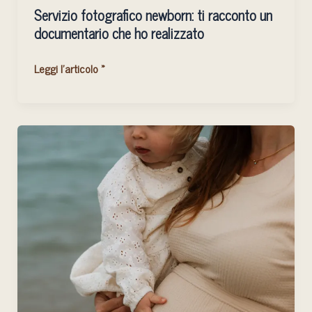
Servizio fotografico newborn: ti racconto un
documentario che ho realizzato
Leggi l'articolo »
Dove
scattare
foto
di
maternità
ad
Olbia
e
dintorni