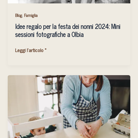
fotografiche
a
,
Blog
Famiglia
Olbia
Idee regalo per la festa dei nonni 2024: Mini
sessioni fotografiche a Olbia
Leggi l'articolo »
Fotografia
Documentaria
vs.
Tradizionale:
Quale
Stile
Scegliere
per