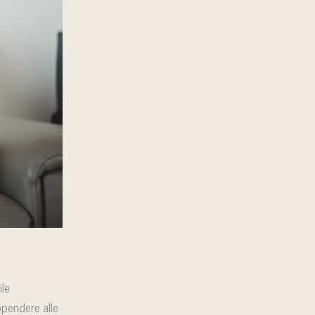
ile
ppendere alle