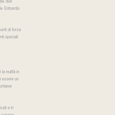
lia, due
le. Entrambi
unti di forza
ti speciali
la realtà in
di essere un
ontanei
cati e in
 servizio