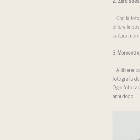
2. Zero stres
Con la fotogr
di fare le pos
cattura momen
3. Momenti e
A differenza d
fotografia do
Ogni foto ra
anni dopo.