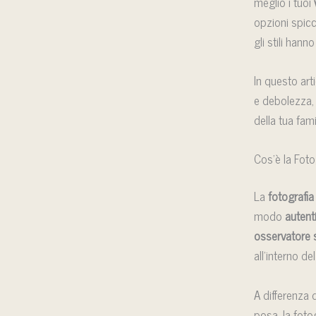
meglio i tuoi
opzioni spicc
gli stili hann
In questo arti
e debolezza, 
della tua fami
Cos’è la Foto
La
fotografia
modo
autent
osservatore 
all’interno de
A differenza d
posa, la foto