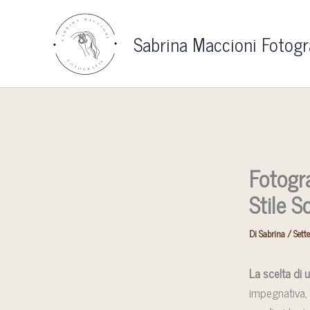
Vai
al
Sabrina Maccioni Fotogr
contenuto
Fotogra
Stile S
Di
Sabrina
/
Sett
La scelta di 
impegnativa, 