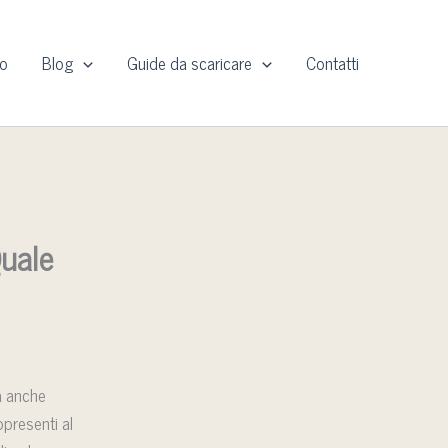
io
Blog
Guide da scaricare
Contatti
Quale
a anche
ppresenti al