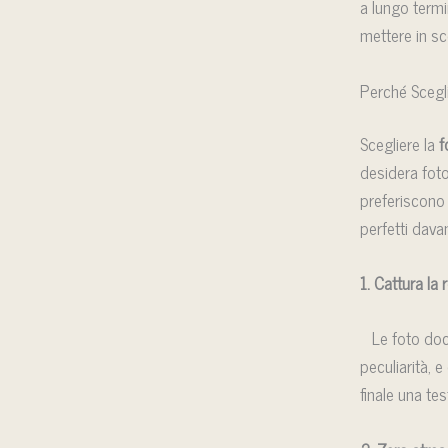
a lungo termin
mettere in sc
Perché Scegli
Scegliere la
f
desidera foto
preferiscono 
perfetti dava
1. Cattura la 
Le foto docu
peculiarità, e
finale una tes