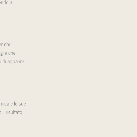
tende a
r chi
glie che
i di apparire
mica e le sue
il risultato