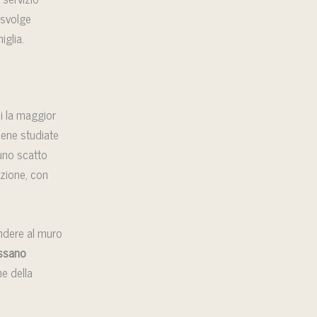
 svolge
iglia.
ui la maggior
ene studiate
 uno scatto
ezione, con
ndere al muro
ossano
he della