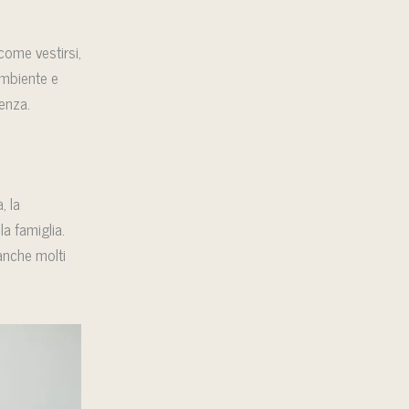
come vestirsi,
’ambiente e
ienza.
, la
a famiglia.
anche molti