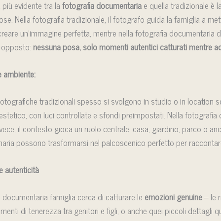
 più evidente tra la
fotografia documentaria
e quella tradizionale è 
se. Nella fotografia tradizionale, il fotografo guida la famiglia a met
reare un’immagine perfetta, mentre nella fotografia documentaria di
è opposto:
nessuna posa, solo momenti autentici catturati mentre 
e ambiente:
otografiche tradizionali spesso si svolgono in studio o in location sc
estetico, con luci controllate e sfondi preimpostati. Nella fotografi
invece, il contesto gioca un ruolo centrale: casa, giardino, parco o an
naria possono trasformarsi nel palcoscenico perfetto per raccontare
 autenticità
 documentaria famiglia cerca di catturare le
emozioni genuine
– le r
enti di tenerezza tra genitori e figli, o anche quei piccoli dettagli q