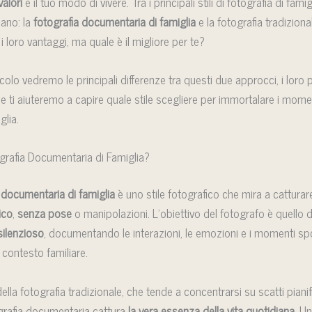
valori
e il tuo modo di vivere. Tra i principali stili di fotografia di famig
ano: la
fotografia documentaria di famiglia
e la fotografia tradiziona
o i loro vantaggi, ma quale è il migliore per te?
colo vedremo le principali differenze tra questi due approcci, i loro p
e ti aiuteremo a capire quale stile scegliere per immortalare i momen
glia.
grafia Documentaria di Famiglia?
 documentaria di famiglia
è uno stile fotografico che mira a catturare 
ico
,
senza pose
o manipolazioni. L’obiettivo del fotografo è quello 
silenzioso
, documentando le interazioni, le emozioni e i momenti sp
l contesto familiare.
ella fotografia tradizionale, che tende a concentrarsi su scatti pianifi
grafia documentaria cattura
la vera essenza della vita quotidiana
. Un