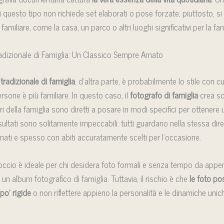
i questo tipo non richiede set elaborati o pose forzate; piuttosto, si
familiare, come la casa, un parco o altri luoghi significativi per la fam
adizionale di Famiglia: Un Classico Sempre Amato
tradizionale di famiglia
, d’altra parte, è probabilmente lo stile con c
ersone è più familiare. In questo caso, il
fotografo
di famiglia
crea sc
ri della famiglia sono diretti a posare in modi specifici per ottenere
risultati sono solitamente impeccabili: tutti guardano nella stessa dir
inati e spesso con abiti accuratamente scelti per l’occasione.
ccio è ideale per chi desidera foto formali e senza tempo da appe
 un album fotografico di famiglia. Tuttavia, il rischio è che
le foto p
po’ rigide
o non riflettere appieno la personalità e le dinamiche unic