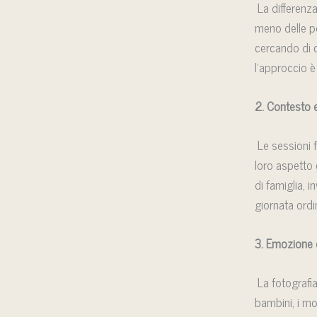
La differenza
meno delle po
cercando di c
l’approccio 
2. Contesto 
Le sessioni f
loro aspetto 
di famiglia, 
giornata ordi
3. Emozione e
La fotografia
bambini, i mom