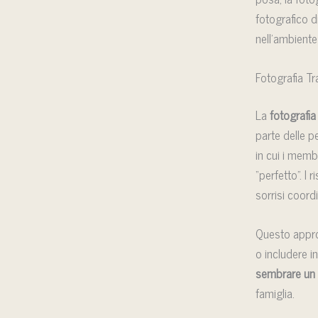
fotografico d
nell’ambiente 
Fotografia Tr
La
fotografia 
parte delle p
in cui i memb
“perfetto”. I 
sorrisi coord
Questo appro
o includere in
sembrare un 
famiglia.