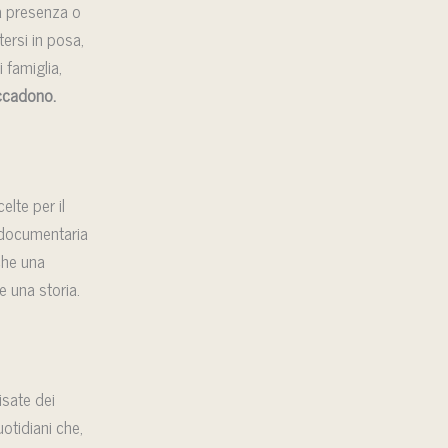
la presenza o
tersi in posa,
 famiglia,
accadono.
elte per il
a documentaria
che una
 una storia.
isate dei
uotidiani che,