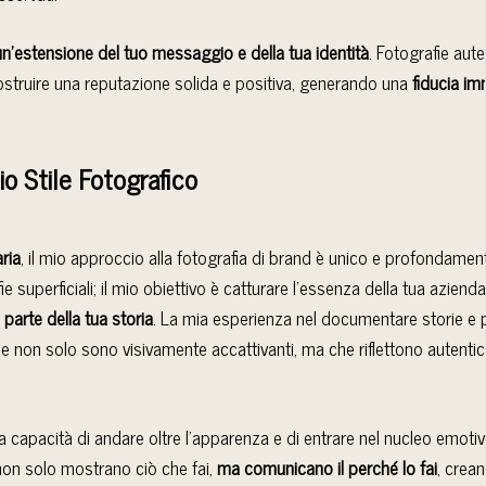
n’estensione del tuo messaggio e della tua identità
. Fotografie aut
ostruire una reputazione solida e positiva, generando una
fiducia i
io Stile Fotografico
ria
, il mio approccio alla fotografia di brand è unico e profondame
ie superficiali; il mio obiettivo è catturare l’essenza della tua azien
parte della tua storia
. La mia esperienza nel documentare storie e
he non solo sono visivamente accattivanti, ma che riflettono autenti
a capacità di andare oltre l’apparenza e di entrare nel nucleo emotiv
non solo mostrano ciò che fai,
ma comunicano il perché lo fai
, crea