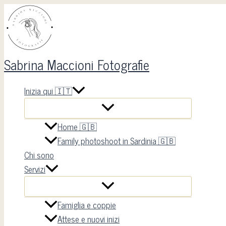
Scrivi
Nome*
Email*
Vai
qui..
al
contenuto
Sabrina Maccioni Fotografie
Inizia qui 🇮🇹
Home 🇬🇧
Family photoshoot in Sardinia 🇬🇧
Chi sono
Servizi
Famiglia e coppie
Attese e nuovi inizi