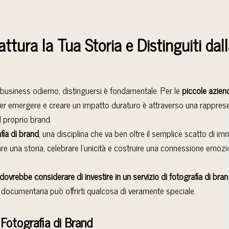
attura la Tua Storia e Distinguiti da
usiness odierno, distinguersi è fondamentale. Per le
piccole azien
 per emergere e creare un impatto duraturo è attraverso una rappres
l proprio brand.
fia di brand
, una disciplina che va ben oltre il semplice scatto di im
e una storia, celebrare l’unicità e costruire una connessione emozio
ovrebbe considerare di investire in un servizio di fotografia di bra
documentaria può offrirti qualcosa di veramente speciale.
Fotografia di Brand